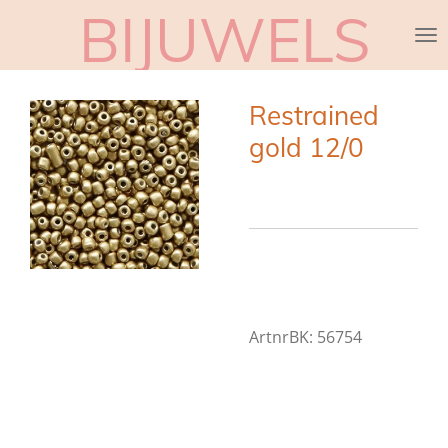
BIJUWELS
Ga
direct
naar
de
Restrained
hoofdinhoud
gold 12/0
ArtnrBK:
56754