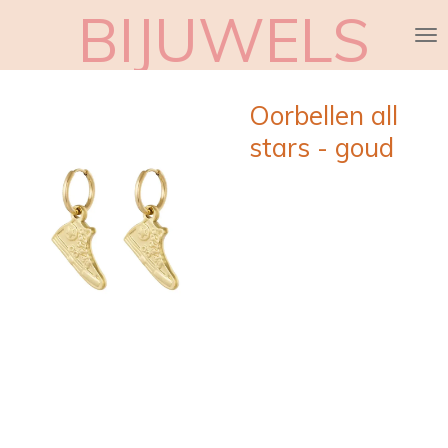
BIJUWELS
Ga
direct
naar
de
Oorbellen all
hoofdinhoud
stars - goud