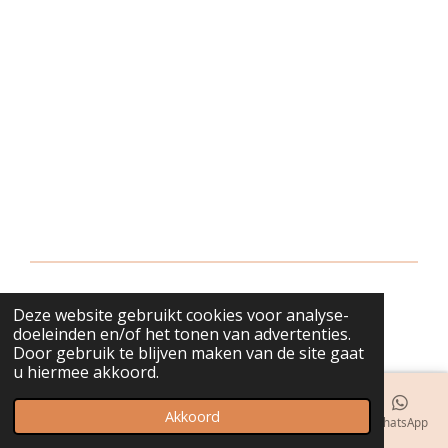
Deze website gebruikt cookies voor analyse-
© 2018 - 2026 bijuwels
doeleinden en/of het tonen van advertenties.
Door gebruik te blijven maken van de site gaat
u hiermee akkoord.
Akkoord
E-mailadres
Telefoonnummer
Kaart
Instagram
WhatsApp