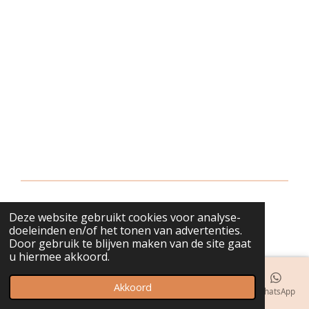
Deze website gebruikt cookies voor analyse-
© 2018 - 2026 bijuwels
doeleinden en/of het tonen van advertenties.
Door gebruik te blijven maken van de site gaat
u hiermee akkoord.
Akkoord
E-mailadres
Telefoonnummer
Kaart
Instagram
WhatsApp