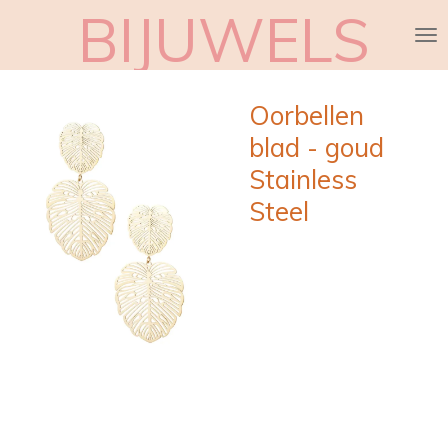
BIJUWELS
Ga
direct
naar
de
Oorbellen
hoofdinhoud
blad - goud
Stainless
Steel