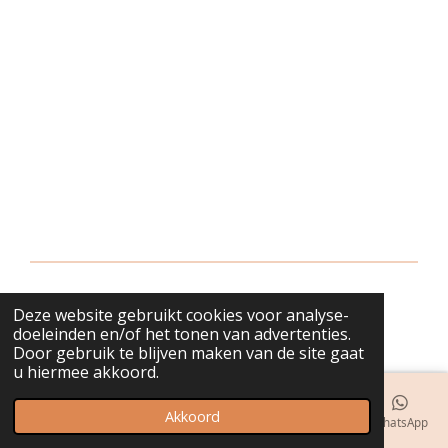
Deze website gebruikt cookies voor analyse-
© 2018 - 2026 bijuwels
doeleinden en/of het tonen van advertenties.
Door gebruik te blijven maken van de site gaat
u hiermee akkoord.
Akkoord
E-mailadres
Telefoonnummer
Kaart
Instagram
WhatsApp