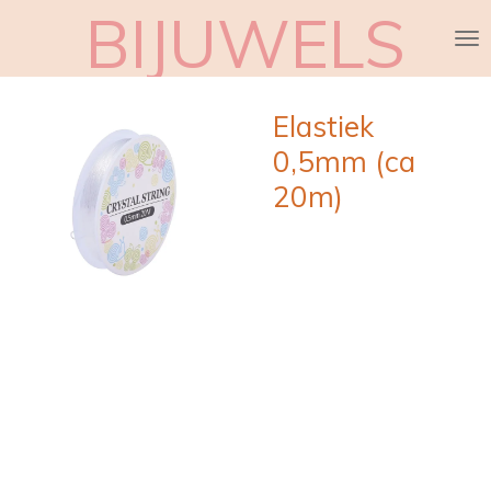
BIJUWELS
Ga
direct
naar
de
Elastiek
hoofdinhoud
0,5mm (ca
20m)