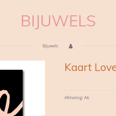
BIJUWELS
Bijuwels
Kaart Lov
Afmeting: A6