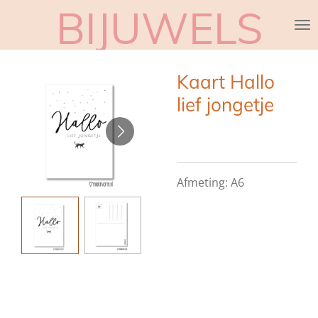
BIJUWELS
Ga
direct
naar
de
Kaart Hallo
hoofdinhoud
lief jongetje
Afmeting: A6