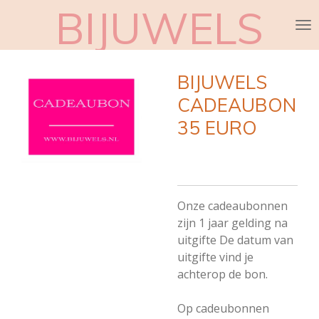
BIJUWELS
Ga
direct
naar
de
BIJUWELS
hoofdinhoud
CADEAUBON
35 EURO
Onze cadeaubonnen
zijn 1 jaar gelding na
uitgifte De datum van
uitgifte vind je
achterop de bon.
Op cadeubonnen