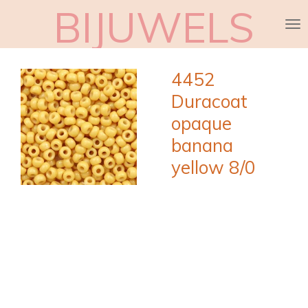
BIJUWELS
Ga
direct
naar
de
4452
hoofdinhoud
Duracoat
opaque
banana
yellow 8/0