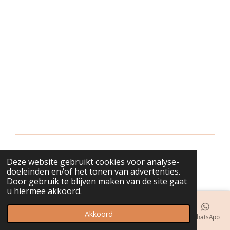
Deze website gebruikt cookies voor analyse-
© 2018 - 2026 bijuwels
doeleinden en/of het tonen van advertenties.
Door gebruik te blijven maken van de site gaat
u hiermee akkoord.
Akkoord
E-mailadres
Telefoonnummer
Kaart
Instagram
WhatsApp