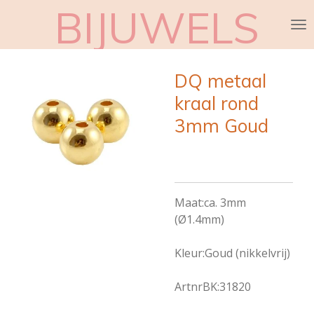
BIJUWELS
Ga
direct
naar
de
DQ metaal
hoofdinhoud
kraal rond
3mm Goud
Maat:ca. 3mm
(Ø1.4mm)
Kleur:Goud (nikkelvrij)
ArtnrBK:31820