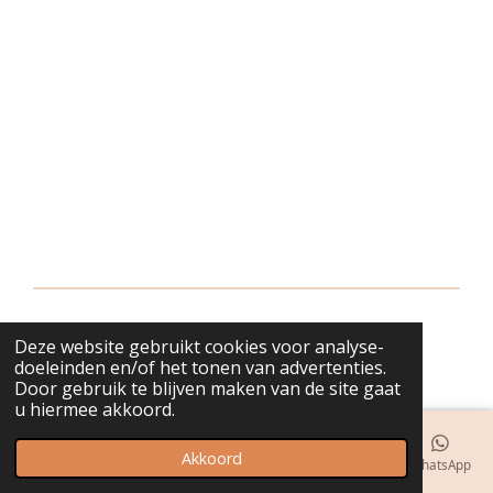
Deze website gebruikt cookies voor analyse-
© 2018 - 2026 bijuwels
doeleinden en/of het tonen van advertenties.
Door gebruik te blijven maken van de site gaat
u hiermee akkoord.
Akkoord
E-mailadres
Telefoonnummer
Kaart
Instagram
WhatsApp