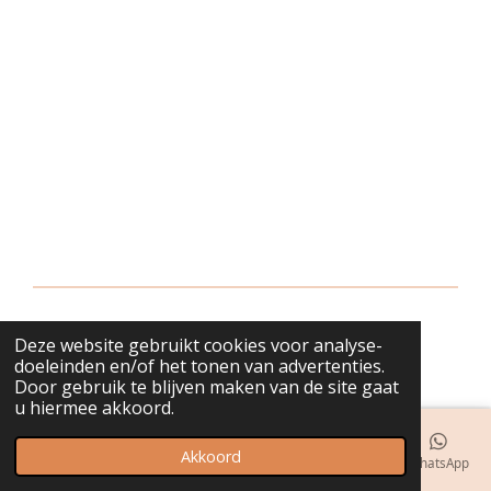
Deze website gebruikt cookies voor analyse-
© 2018 - 2026 bijuwels
doeleinden en/of het tonen van advertenties.
Door gebruik te blijven maken van de site gaat
u hiermee akkoord.
Akkoord
E-mailadres
Telefoonnummer
Kaart
Instagram
WhatsApp