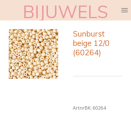
BIJUWELS
Ga
direct
naar
de
Sunburst
hoofdinhoud
beige 12/0
(60264)
ArtnrBK: 60264