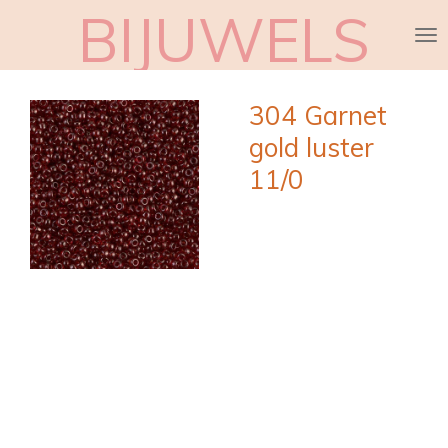
BIJUWELS
Ga
direct
naar
de
304 Garnet
hoofdinhoud
gold luster
11/0