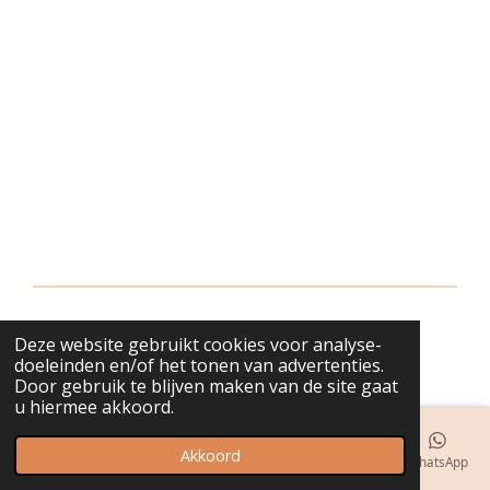
Deze website gebruikt cookies voor analyse-
© 2018 - 2026 bijuwels
doeleinden en/of het tonen van advertenties.
Door gebruik te blijven maken van de site gaat
u hiermee akkoord.
Akkoord
E-mailadres
Telefoonnummer
Kaart
Instagram
WhatsApp