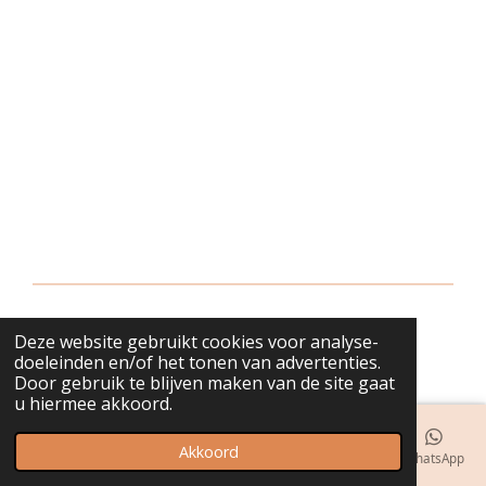
Deze website gebruikt cookies voor analyse-
© 2018 - 2026 bijuwels
doeleinden en/of het tonen van advertenties.
Door gebruik te blijven maken van de site gaat
u hiermee akkoord.
Akkoord
E-mailadres
Telefoonnummer
Kaart
Instagram
WhatsApp