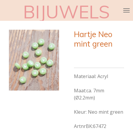
BIJUWELS
Ga
direct
naar
de
Hartje Neo
hoofdinhoud
mint green
Materiaal: Acryl
Maat:ca. 7mm
(Ø2.2mm)
Kleur: Neo mint green
ArtnrBK:67472