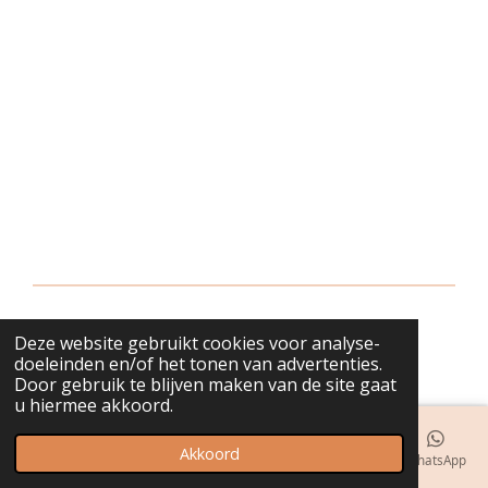
Deze website gebruikt cookies voor analyse-
© 2018 - 2026 bijuwels
doeleinden en/of het tonen van advertenties.
Door gebruik te blijven maken van de site gaat
u hiermee akkoord.
Akkoord
E-mailadres
Telefoonnummer
Kaart
Instagram
WhatsApp