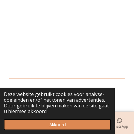
Deze website gebruikt cookies voor analyse-
© 2018 - 2026 bijuwels
doeleinden en/of het tonen van advertenties.
Door gebruik te blijven maken van de site gaat
u hiermee akkoord.
Akkoord
E-mailadres
Telefoonnummer
Kaart
Instagram
WhatsApp