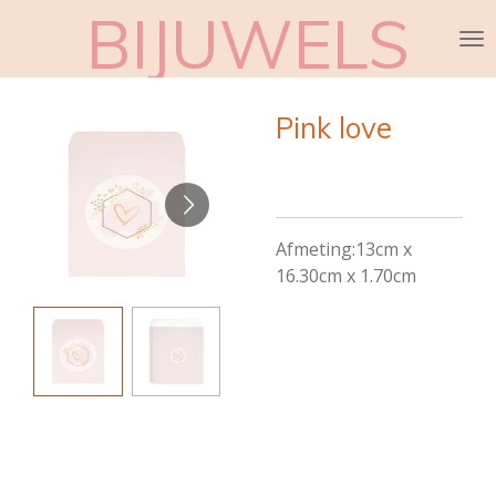
BIJUWELS
Ga
direct
naar
de
Pink love
hoofdinhoud
Afmeting:
13cm x
16.30cm x 1.70cm