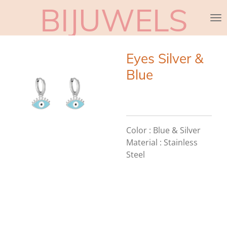
BIJUWELS
Ga
direct
naar
de
Eyes Silver &
hoofdinhoud
Blue
Color :
Blue & Silver
Material :
Stainless
Steel