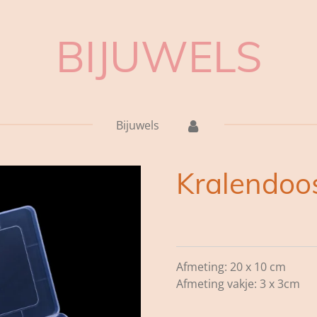
BIJUWELS
Bijuwels
Kralendoo
Afmeting: 20 x 10 cm
Afmeting vakje: 3 x 3cm