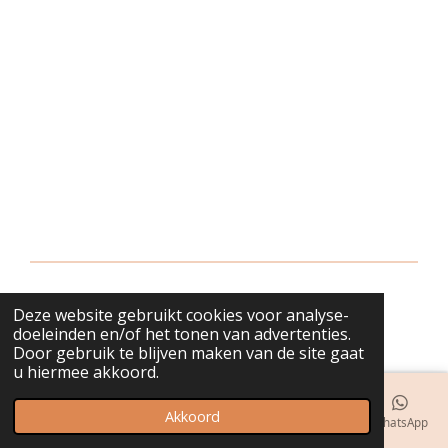
Deze website gebruikt cookies voor analyse-
© 2018 - 2026 bijuwels
doeleinden en/of het tonen van advertenties.
Door gebruik te blijven maken van de site gaat
u hiermee akkoord.
Akkoord
E-mailadres
Telefoonnummer
Kaart
Instagram
WhatsApp