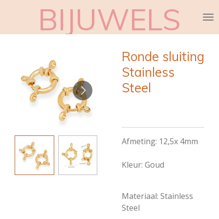
BIJUWELS
Ga
direct
naar
de
Ronde sluiting
hoofdinhoud
Stainless
Steel
Afmeting: 12,5x 4mm
Kleur: Goud
Materiaal: Stainless
Steel