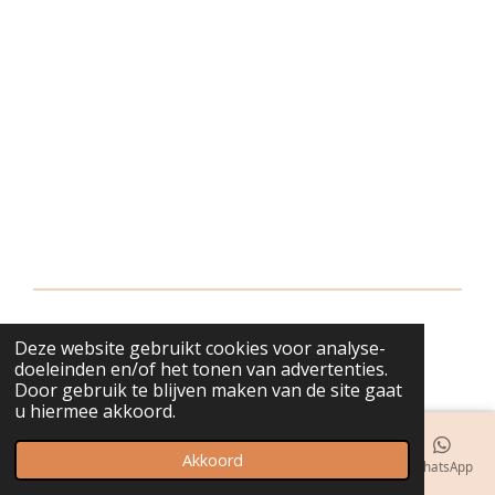
Deze website gebruikt cookies voor analyse-
© 2018 - 2026 bijuwels
doeleinden en/of het tonen van advertenties.
Door gebruik te blijven maken van de site gaat
u hiermee akkoord.
Akkoord
E-mailadres
Telefoonnummer
Kaart
Instagram
WhatsApp