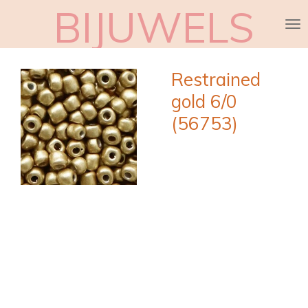
BIJUWELS
Ga
direct
naar
de
Restrained
hoofdinhoud
gold 6/0
(56753)