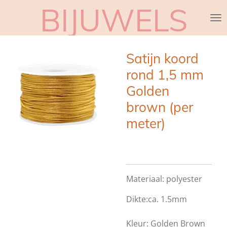
BIJUWELS
Ga
direct
naar
de
Satijn koord
hoofdinhoud
rond 1,5 mm
Golden
brown (per
meter)
Materiaal: polyester
Dikte:ca. 1.5mm
Kleur: Golden Brown