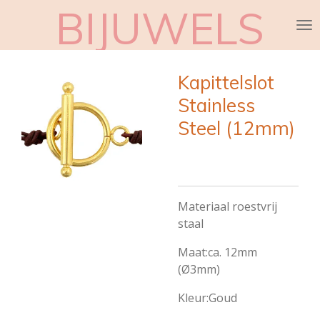
BIJUWELS
Ga
direct
naar
de
Kapittelslot
hoofdinhoud
Stainless
Steel (12mm)
Materiaal roestvrij
staal
Maat:ca. 12mm
(Ø3mm)
Kleur:Goud