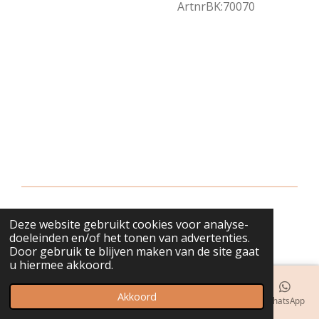
ArtnrBK:70070
Deze website gebruikt cookies voor analyse-
© 2018 - 2026 bijuwels
doeleinden en/of het tonen van advertenties.
Door gebruik te blijven maken van de site gaat
u hiermee akkoord.
Akkoord
E-mailadres
Telefoonnummer
Kaart
Instagram
WhatsApp