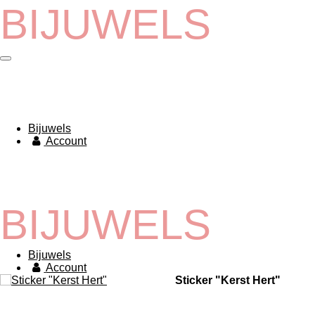
BIJUWELS
Ga
direct
naar
de
hoofdinhoud
Bijuwels
Account
BIJUWELS
Bijuwels
Account
Sticker "Kerst Hert"