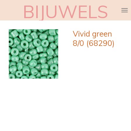
BIJUWELS
Ga
direct
naar
de
Vivid green
hoofdinhoud
8/0 (68290)