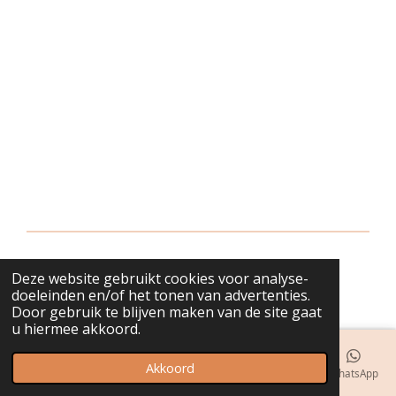
Deze website gebruikt cookies voor analyse-
© 2018 - 2026 bijuwels
doeleinden en/of het tonen van advertenties.
Door gebruik te blijven maken van de site gaat
u hiermee akkoord.
Akkoord
E-mailadres
Telefoonnummer
Kaart
Instagram
WhatsApp