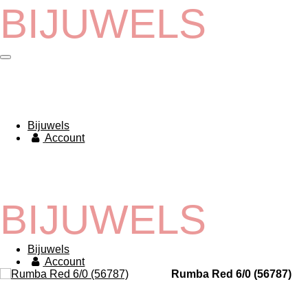
BIJUWELS
Ga
direct
naar
de
hoofdinhoud
Bijuwels
Account
BIJUWELS
Bijuwels
Account
Rumba Red 6/0 (56787)