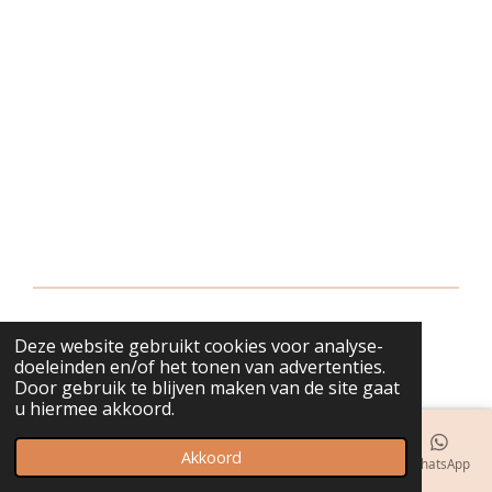
Deze website gebruikt cookies voor analyse-
© 2018 - 2026 bijuwels
doeleinden en/of het tonen van advertenties.
Door gebruik te blijven maken van de site gaat
u hiermee akkoord.
Akkoord
E-mailadres
Telefoonnummer
Kaart
Instagram
WhatsApp