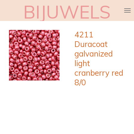
BIJUWELS
Ga
direct
naar
de
4211
hoofdinhoud
Duracoat
galvanized
light
cranberry red
8/0