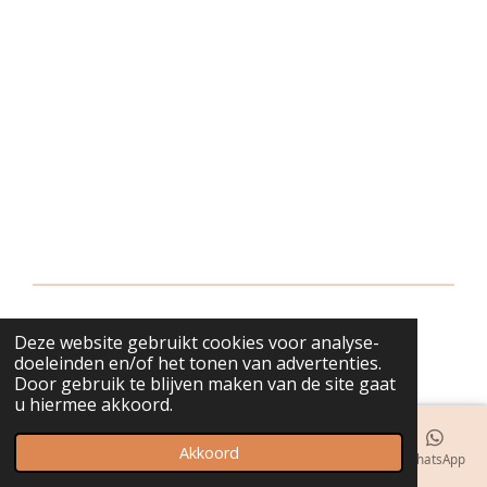
Deze website gebruikt cookies voor analyse-
© 2018 - 2026 bijuwels
doeleinden en/of het tonen van advertenties.
Door gebruik te blijven maken van de site gaat
u hiermee akkoord.
Akkoord
E-mailadres
Telefoonnummer
Kaart
Instagram
WhatsApp