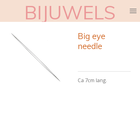
BIJUWELS
Ga
direct
naar
de
Big eye
hoofdinhoud
needle
Ca 7cm lang.