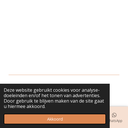
Deze website gebruikt cookies voor analyse-
© 2018 - 2026 bijuwels
doeleinden en/of het tonen van advertenties.
Door gebruik te blijven maken van de site gaat
u hiermee akkoord.
Akkoord
E-mailadres
Telefoonnummer
Kaart
Instagram
WhatsApp