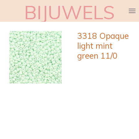
BIJUWELS
Ga
direct
naar
de
3318 Opaque
hoofdinhoud
light mint
green 11/0