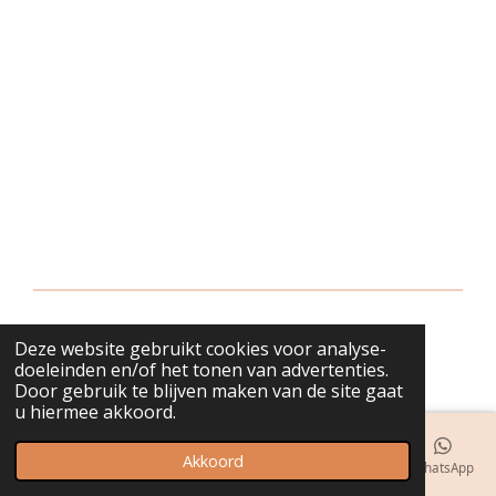
Deze website gebruikt cookies voor analyse-
© 2018 - 2026 bijuwels
doeleinden en/of het tonen van advertenties.
Door gebruik te blijven maken van de site gaat
u hiermee akkoord.
Akkoord
E-mailadres
Telefoonnummer
Kaart
Instagram
WhatsApp