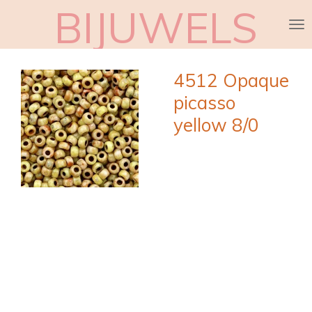
BIJUWELS
Ga
direct
naar
de
4512 Opaque
hoofdinhoud
picasso
yellow 8/0