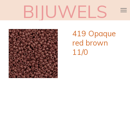
BIJUWELS
Ga
direct
naar
de
419 Opaque
hoofdinhoud
red brown
11/0