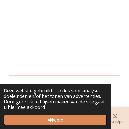
Deze website gebruikt cookies voor analyse-
© 2018 - 2026 bijuwels
doeleinden en/of het tonen van advertenties.
Door gebruik te blijven maken van de site gaat
u hiermee akkoord.
Akkoord
E-mailadres
Telefoonnummer
Kaart
Instagram
WhatsApp