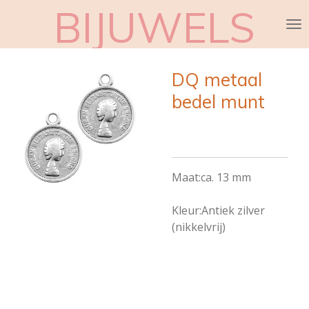
BIJUWELS
Ga
direct
naar
de
DQ metaal
hoofdinhoud
bedel munt
Maat:ca. 13 mm
Kleur:Antiek zilver
(nikkelvrij)