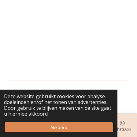
Deze website gebruikt cookies voor analyse-
© 2018 - 2026 bijuwels
doeleinden en/of het tonen van advertenties.
Door gebruik te blijven maken van de site gaat
u hiermee akkoord.
Akkoord
E-mailadres
Telefoonnummer
Kaart
Instagram
WhatsApp