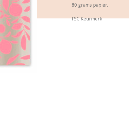
80 grams papier.
FSC Keurmerk