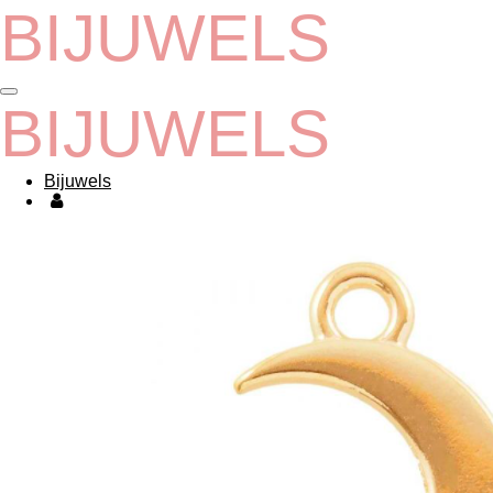
BIJUWELS
Ga
direct
naar
de
hoofdinhoud
BIJUWELS
Bijuwels