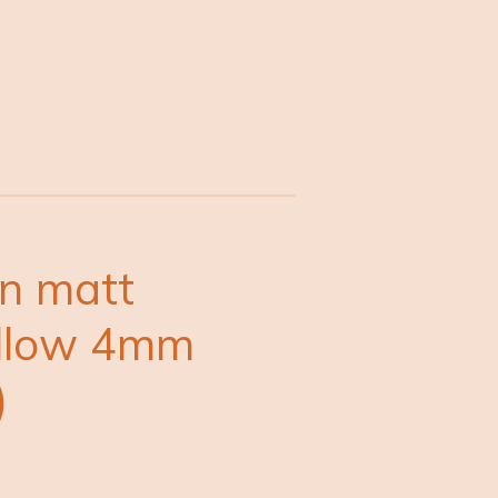
en matt
ellow 4mm
)