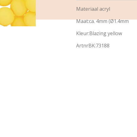
Materiaal acryl
Maat:ca. 4mm (Ø1.4mm
Kleur:Blazing yellow
ArtnrBK:73188