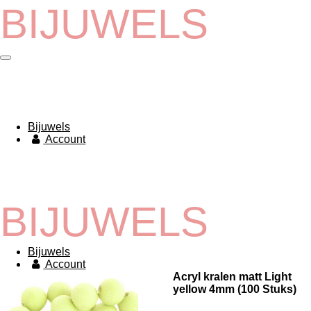
BIJUWELS
Ga
direct
naar
de
hoofdinhoud
Bijuwels
Account
BIJUWELS
Bijuwels
Account
Acryl kralen matt Light
yellow 4mm (100 Stuks)