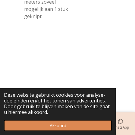
meters zoveel
mogelijk aan 1 stuk
geknipt.
Deze website gebruikt cookies voor analyse-
© 2018 - 2026 bijuwels
doeleinden en/of het tonen van advertenties.
Door gebruik te blijven maken van de site gaat
u hiermee akkoord.
Akkoord
E-mailadres
Telefoonnummer
Kaart
Instagram
WhatsApp