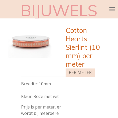
BIJUWELS
Ga
direct
naar
de
Cotton
hoofdinhoud
Hearts
Sierlint (10
mm) per
meter
PER METER
Breedte: 10mm
Kleur: Roze met wit
Prijs is per meter, er
wordt bij meerdere