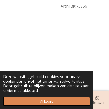
ArtnrBK:73956
Deze website gebruikt cookies voor analyse-
© 2018 - 2026 bijuwels
doeleinden en/of het tonen van advertenties.
Door gebruik te blijven maken van de site gaat
u hiermee akkoord.
Akkoord
E-mailadres
Telefoonnummer
Kaart
Instagram
WhatsApp