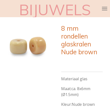
BIJUWELS
Ga
direct
naar
de
8 mm
hoofdinhoud
rondellen
glaskralen
Nude brown
Materiaal glas
Maat:ca. 8x6mm
(Ø1.5mm)
Kleur:Nude brown