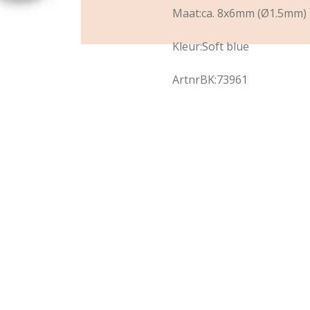
Maat:ca. 8x6mm (Ø1.5mm)
Kleur:Soft blue
ArtnrBK:73961