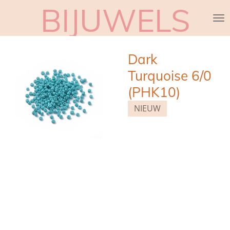
BIJUWELS
Ga
direct
naar
de
Dark
hoofdinhoud
Turquoise 6/0
(PHK10)
NIEUW