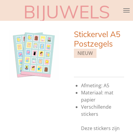
BIJUWELS
Ga
direct
naar
de
Stickervel A5
hoofdinhoud
Postzegels
NIEUW
Afmeting: A5
Materiaal: mat
papier
Verschillende
stickers
Deze stickers zijn