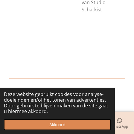
van Studio
Schatkist
Deze website gebruikt cookies voor analyse-
© 2018 - 2026 bijuwels
doeleinden en/of het tonen van advertenties.
Door gebruik te blijven maken van de site gaat
u hiermee akkoord.
Akkoord
E-mailadres
Telefoonnummer
Kaart
Instagram
WhatsApp