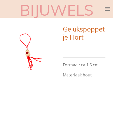
BIJUWELS
Ga
direct
naar
de
Gelukspoppet
hoofdinhoud
je Hart
Formaat: ca 1,5 cm
Materiaal: hout