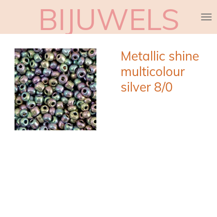
BIJUWELS
Ga
direct
naar
de
Metallic shine
hoofdinhoud
multicolour
silver 8/0