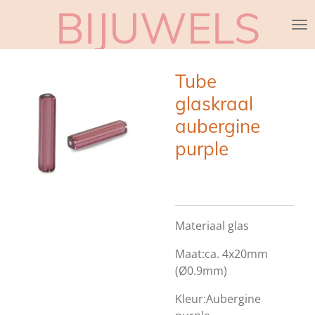
BIJUWELS
Ga
direct
naar
de
Tube
hoofdinhoud
glaskraal
aubergine
purple
Materiaal glas
Maat:ca. 4x20mm
(Ø0.9mm)
Kleur:Aubergine