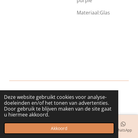
purple
Materiaal:Glas
Deze website gebruikt cookies voor analyse-
© 2018 - 2026 bijuwels
doeleinden en/of het tonen van advertenties.
Door gebruik te blijven maken van de site gaat
u hiermee akkoord.
Akkoord
E-mailadres
Telefoonnummer
Kaart
Instagram
WhatsApp