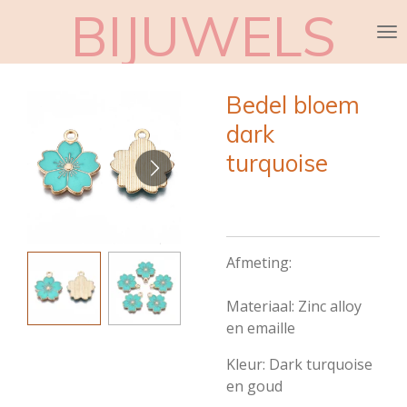
BIJUWELS
Ga
direct
naar
de
Bedel bloem
hoofdinhoud
dark
turquoise
Afmeting:
Materiaal: Zinc alloy
en emaille
Kleur: Dark turquoise
en goud