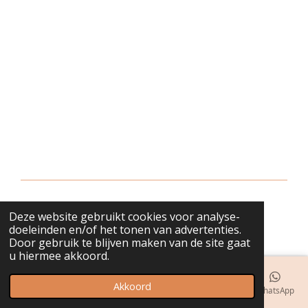
Deze website gebruikt cookies voor analyse-
© 2018 - 2026 bijuwels
doeleinden en/of het tonen van advertenties.
Door gebruik te blijven maken van de site gaat
u hiermee akkoord.
Akkoord
E-mailadres
Telefoonnummer
Kaart
Instagram
WhatsApp