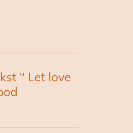
kst " Let love
rood