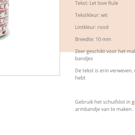
Tekst: Let love Rule
Tekstkleur: wit
Lintkleur: rood
Breedte: 10 mm
Zeer geschikt voor het ma
bandjes
De tekst is erin verweven,
hebt
Gebruik het schuifslot in
g
armbandje van te maken.