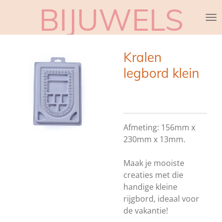
BIJUWELS
Ga
direct
naar
de
Kralen
hoofdinhoud
legbord klein
Afmeting:
156mm x
230mm x 13mm.
Maak je mooiste
creaties met die
handige kleine
rijgbord, ideaal voor
de vakantie!