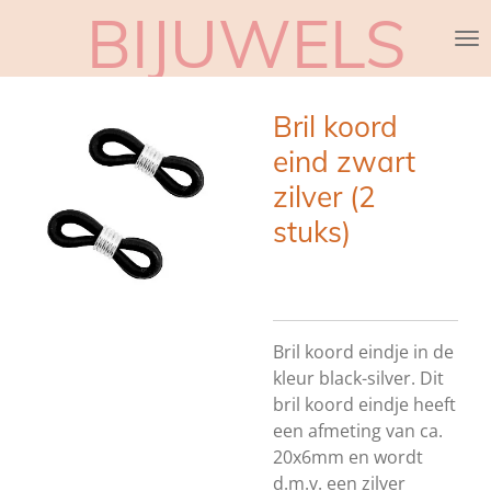
BIJUWELS
Ga
direct
naar
de
Bril koord
hoofdinhoud
eind zwart
zilver (2
stuks)
Bril koord eindje in de
kleur black-silver. Dit
bril koord eindje heeft
een afmeting van ca.
20x6mm en wordt
d.m.v. een zilver