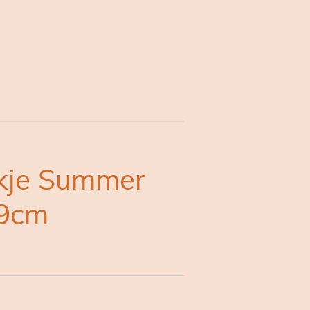
kje Summer
19cm