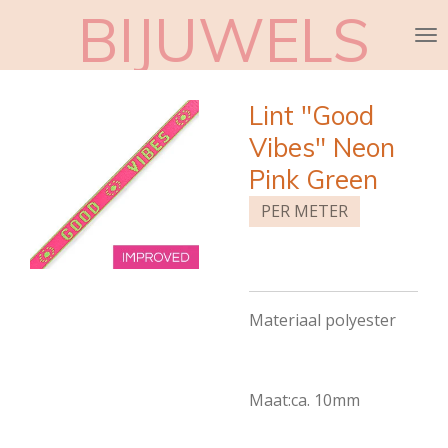
BIJUWELS
Ga
direct
naar
de
Lint "Good
hoofdinhoud
Vibes" Neon
Pink Green
PER METER
Materiaal polyester
Maat:ca. 10mm