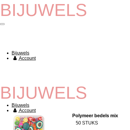
BIJUWELS
Ga
direct
naar
de
hoofdinhoud
Bijuwels
Account
BIJUWELS
Bijuwels
Account
Polymeer bedels mix
50 STUKS