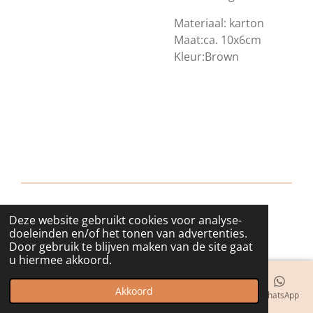
Materiaal: karton
Maat:ca. 10x6cm
Kleur:Brown
Deze website gebruikt cookies voor analyse-
© 2018 - 2026 bijuwels
doeleinden en/of het tonen van advertenties.
Door gebruik te blijven maken van de site gaat
u hiermee akkoord.
Akkoord
E-mailadres
Telefoonnummer
Kaart
Instagram
WhatsApp