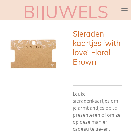
BIJUWELS
Ga
direct
naar
de
Sieraden
hoofdinhoud
kaartjes 'with
love' Floral
Brown
Leuke
sieradenkaartjes om
je armbandjes op te
presenteren of om ze
op deze manier
cadeau te geven.